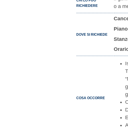
CHI LO PUÒ
o a me
RICHIEDERE
Cance
Piano
DOVE SI RICHIEDE
Stanz
Orari
I
T
“
g
g
COSA OCCORRE
C
D
E
A