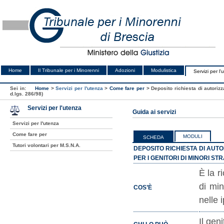
Home
Il Tribunale per i Minorenni
Adozioni
Modulistica
Servizi per l'
Sei in:
Home
>
Servizi per l'utenza
>
Come fare per
>
Deposito richiesta di autorizz
d.lgs. 286/98)
Servizi per l'utenza
Guida ai servizi
Servizi per l'utenza
Come fare per
MODULI
SCHEDA
Tutori volontari per M.S.N.A.
DEPOSITO RICHIESTA DI AUT
PER I GENITORI DI MINORI STRA
È la r
di min
COS’È
nelle 
Il gen