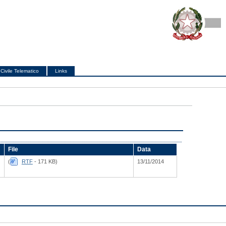
Civile Telematico
Links
File
Data
(
RTF
- 171 KB)
13/11/2014