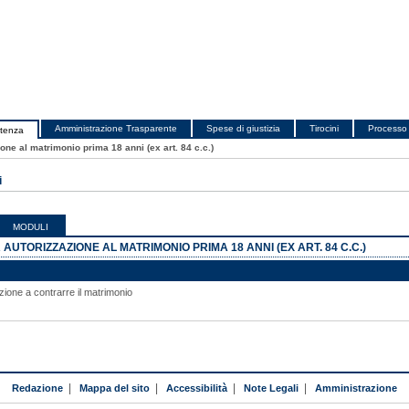
Amministrazione Trasparente
Spese di giustizia
Tirocini
Processo 
utenza
one al matrimonio prima 18 anni (ex art. 84 c.c.)
i
MODULI
AUTORIZZAZIONE AL MATRIMONIO PRIMA 18 ANNI (EX ART. 84 C.C.)
ione a contrarre il matrimonio
Redazione
|
Mappa del sito
|
Accessibilità
|
Note Legali
|
Amministrazione