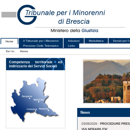
Il Tribunale per i Minorenni
Adozioni
Modulistica
Servizi per l
Home
Processo Civile Telematico
Links
Sei in:
Home
Competenza territoriale ed
indirizzario dei Servizi Sociali
News
03/08/2026 -
PROCEDURE PRESA
VULNERABILITA'