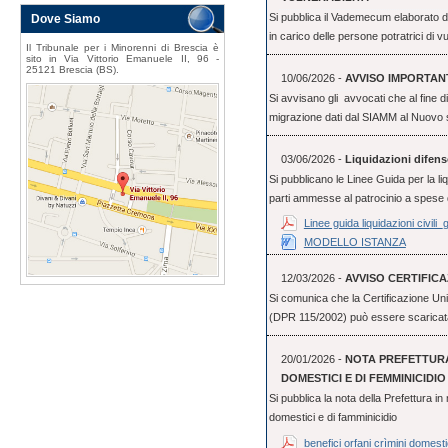
Si pubblica il Vademecum elaborato da
Dove Siamo
in carico delle persone potratrici di vu
Il Tribunale per i Minorenni di Brescia è
sito in Via Vittorio Emanuele II, 96 -
25121 Brescia (BS).
10/06/2026 -
AVVISO IMPORTANT
Si avvisano gli avvocati che al fine d
migrazione dati dal SIAMM al Nuovo
03/06/2026 -
Liquidazioni difenso
Si pubblicano le Linee Guida per la l
parti ammesse al patrocinio a spese d
Linee guida liquidazioni civili
MODELLO ISTANZA
12/03/2026 -
AVVISO CERTIFICA
Si comunica che la Certificazione Un
(DPR 115/2002) può essere scaricata n
20/01/2026 -
NOTA PREFETTURA 
DOMESTICI E DI FEMMINICIDIO
Si pubblica la nota della Prefettura in 
domestici e di famminicidio
benefici orfani crìmini domesti