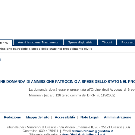
Amministrazione Trasparente
Spese di giustizia
Tirocini
Processo 
utenza
sione patrocinio a spese dello stato nel procedimento civile
i
NE DOMANDA DI AMMISSIONE PATROCINIO A SPESE DELLO STATO NEL PR
La domanda dovrà essere presentata all’Ordine degli Avvocati di Brescia
Minorenni (ex art. 126 terzo comma del D.P.R. n. 115/2002).
Redazione
|
Mappa del sito
|
Accessibilità
|
Note Legali
|
Amministrazione
Tribunale per i Minorenni di Brescia - Via Vittorio Emanuele II, 96 - 25121 Brescia (BS)
Centralino: 030-4075411 | Email:
tribmin.brescia@giustizia.it
Sito web realizzato da
Aste Giudiziarie Inlinea S.p.A.