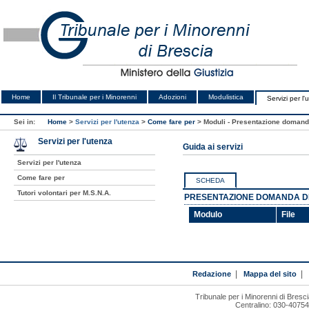
Home
Il Tribunale per i Minorenni
Adozioni
Modulistica
Servizi per l'
Sei in:
Home
>
Servizi per l'utenza
>
Come fare per
>
Moduli - Presentazione domanda
Servizi per l'utenza
Guida ai servizi
Servizi per l'utenza
Come fare per
SCHEDA
Tutori volontari per M.S.N.A.
PRESENTAZIONE DOMANDA DI 
Modulo
File
Redazione
|
Mappa del sito
|
Tribunale per i Minorenni di Bresci
Centralino: 030-4075